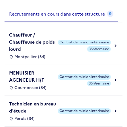
Recrutements de la structure
slide
1
of 1
Recrutements en cours dans cette structure
9
Chauffeur /
Chauffeuse de poids
Contrat de mission intérimaire
lourd
35h/semaine
Montpellier (34)
MENUISIER
Contrat de mission intérimaire
AGENCEUR H/F
35h/semaine
Cournonsec (34)
Technicien en bureau
d'étude
Contrat de mission intérimaire
Pérols (34)