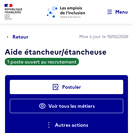
Retour au début de la page
Panneau de gestion des cookies
Aller au menu principal
Aller au contenu principal
Menu
Retour
Mise à jour le 19/05/2026
Aide étancheur/étancheuse
1 poste ouvert au recrutement
Actions rapides
Postuler
Voir tous les métiers
Autres actions