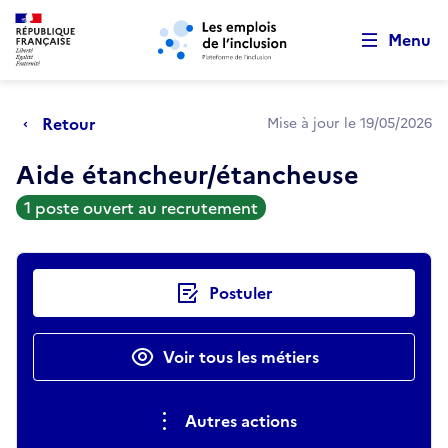
Retour au début de la page
Panneau de gestion des cookies
Aller au menu principal
Aller au contenu principal
Menu
Retour
Mise à jour le 19/05/2026
Aide étancheur/étancheuse
1 poste ouvert au recrutement
Actions rapides
Postuler
Voir tous les métiers
Autres actions