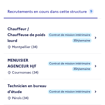
Recrutements de la structure
slide
1
of 1
Recrutements en cours dans cette structure
9
Chauffeur /
Chauffeuse de poids
Contrat de mission intérimaire
lourd
35h/semaine
Montpellier (34)
MENUISIER
Contrat de mission intérimaire
AGENCEUR H/F
35h/semaine
Cournonsec (34)
Technicien en bureau
d'étude
Contrat de mission intérimaire
Pérols (34)