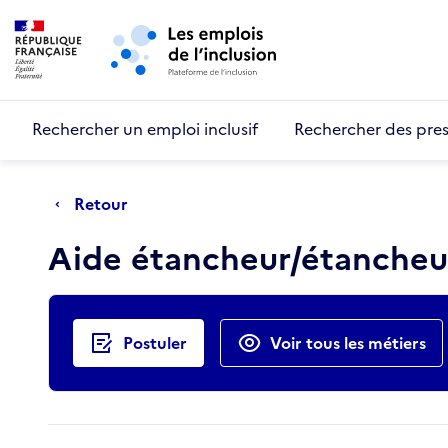
Retour au début de la page
Panneau de gestion des cookies
Aller au menu principal
Aller au contenu principal
Rechercher un emploi inclusif
Rechercher des pres
Retour
Aide étancheur/étanche
Actions rapides
Postuler
Voir tous les métiers