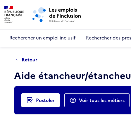
Retour au début de la page
Panneau de gestion des cookies
Aller au menu principal
Aller au contenu principal
Rechercher un emploi inclusif
Rechercher des pres
Retour
Aide étancheur/étanche
Actions rapides
Postuler
Voir tous les métiers