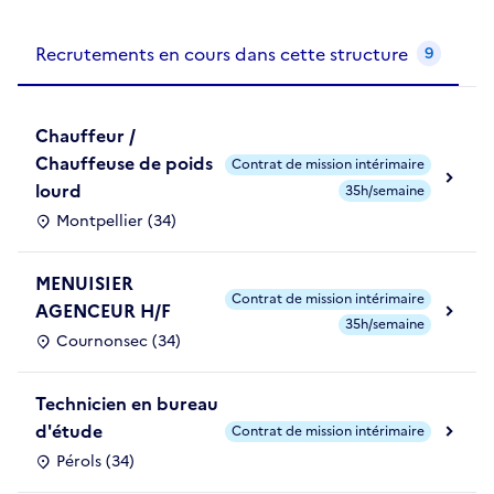
Recrutements de la structure
slide
1
of 1
Recrutements en cours dans cette structure
9
Chauffeur /
Chauffeuse de poids
Contrat de mission intérimaire
lourd
35h/semaine
Montpellier (34)
MENUISIER
Contrat de mission intérimaire
AGENCEUR H/F
35h/semaine
Cournonsec (34)
Technicien en bureau
d'étude
Contrat de mission intérimaire
Pérols (34)