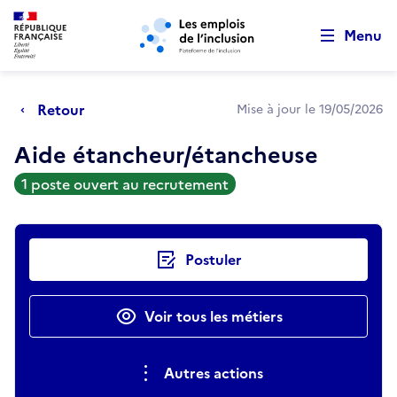
Retour au début de la page
Panneau de gestion des cookies
Aller au menu principal
Aller au contenu principal
Menu
Retour
Mise à jour le 19/05/2026
Aide étancheur/étancheuse
1 poste ouvert au recrutement
Actions rapides
Postuler
Voir tous les métiers
Autres actions