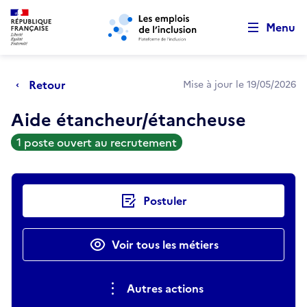
Retour au début de la page
Panneau de gestion des cookies
Aller au menu principal
Aller au contenu principal
Menu
Retour
Mise à jour le 19/05/2026
Aide étancheur/étancheuse
1 poste ouvert au recrutement
Actions rapides
Postuler
Voir tous les métiers
Autres actions