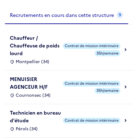
Recrutements de la structure
slide
1
of 1
Recrutements en cours dans cette structure
9
Chauffeur /
Chauffeuse de poids
Contrat de mission intérimaire
lourd
35h/semaine
Montpellier (34)
MENUISIER
Contrat de mission intérimaire
AGENCEUR H/F
35h/semaine
Cournonsec (34)
Technicien en bureau
d'étude
Contrat de mission intérimaire
Pérols (34)