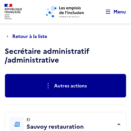
Retour au début de la page
Panneau de gestion des cookies
Aller au menu principal
Aller au contenu principal
Menu
Retour à la liste
Secrétaire administratif
/administrative
Actions rapides
Autres actions
EI
Sauvoy restauration