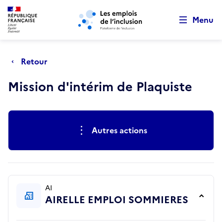
Retour au début de la page
Panneau de gestion des cookies
Aller au menu principal
Aller au contenu principal
Menu
Retour
Mission d'intérim de Plaquiste
Actions rapides
Autres actions
AI
AIRELLE EMPLOI SOMMIERES