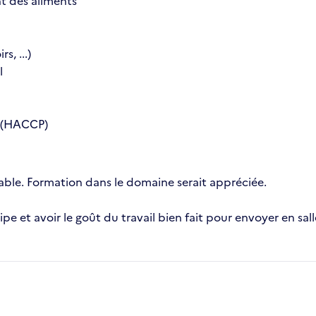
t des aliments
s, ...)
l
t (HACCP)
ble. Formation dans le domaine serait appréciée.
ipe et avoir le goût du travail bien fait pour envoyer en sall