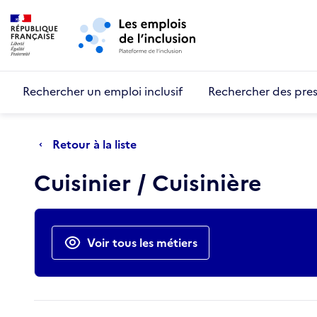
Retour au début de la page
Panneau de gestion des cookies
Aller au menu principal
Aller au contenu principal
Rechercher un emploi inclusif
Rechercher des pres
Retour à la liste
Cuisinier / Cuisinière
Actions rapides
Voir tous les métiers