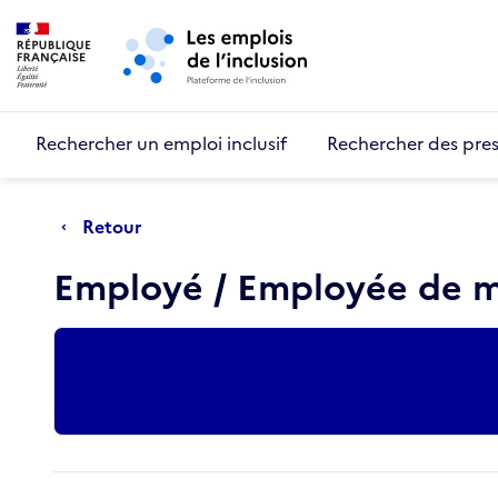
Retour au début de la page
Panneau de gestion des cookies
Aller au menu principal
Aller au contenu principal
Rechercher un emploi inclusif
Rechercher des pres
Retour
Employé / Employée de 
Actions rapides