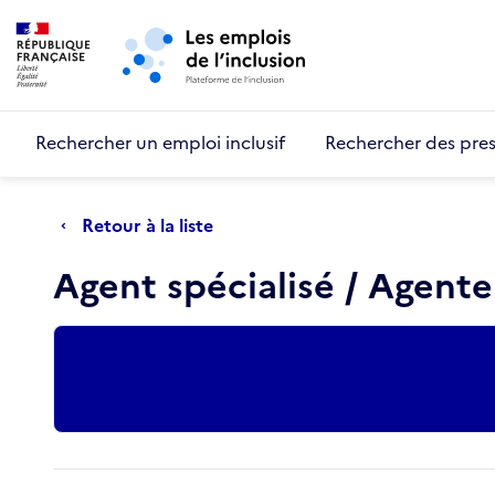
Retour au début de la page
Panneau de gestion des cookies
Aller au menu principal
Aller au contenu principal
Rechercher un emploi inclusif
Rechercher des pres
Retour à la liste
Agent spécialisé / Agente
Actions rapides