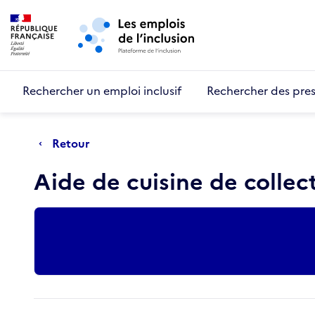
Retour au début de la page
Panneau de gestion des cookies
Aller au menu principal
Aller au contenu principal
Rechercher un emploi inclusif
Rechercher des pres
Retour
Aide de cuisine de collect
Actions rapides