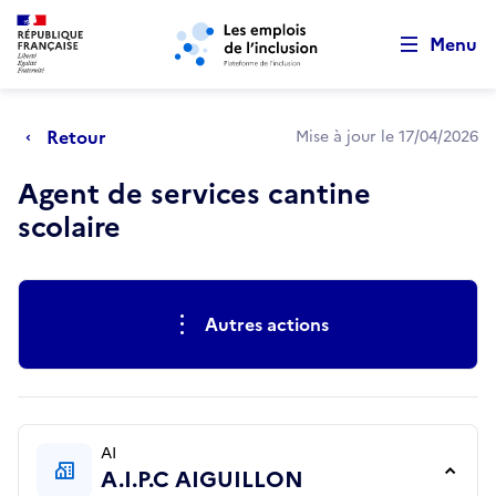
Retour au début de la page
Panneau de gestion des cookies
Aller au menu principal
Aller au contenu principal
Menu
Retour
Mise à jour le 17/04/2026
Agent de services cantine
scolaire
Actions rapides
Autres actions
AI
A.I.P.C AIGUILLON