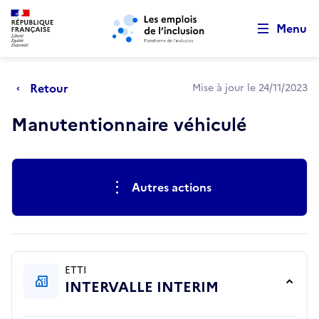
Retour au début de la page
Panneau de gestion des cookies
Aller au menu principal
Aller au contenu principal
Menu
Retour
Mise à jour le 24/11/2023
Manutentionnaire véhiculé
Actions rapides
Autres actions
ETTI
INTERVALLE INTERIM