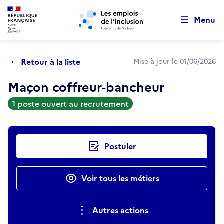
Retour au début de la page
Panneau de gestion des cookies
Aller au menu principal
Aller au contenu principal
Menu
Retour à la liste
Mise à jour le 01/06/2026
Maçon coffreur-bancheur
1 poste ouvert au recrutement
Actions rapides
Postuler
Voir tous les métiers
Autres actions