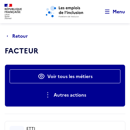
Retour au début de la page
Panneau de gestion des cookies
Aller au menu principal
Aller au contenu principal
Menu
Retour
FACTEUR
Actions rapides
Voir tous les métiers
Autres actions
ETTI