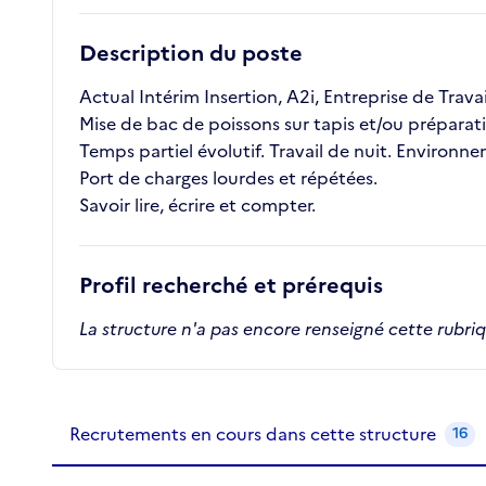
Description du poste
Actual Intérim Insertion, A2i, Entreprise de Trav
Mise de bac de poissons sur tapis et/ou prépar
Temps partiel évolutif. Travail de nuit. Environ
Port de charges lourdes et répétées.
Savoir lire, écrire et compter.
Profil recherché et prérequis
La structure n'a pas encore renseigné cette rubri
Recrutements de la structure
slide
1
of 1
Recrutements en cours dans cette structure
16