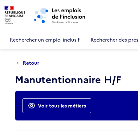
Retour au début de la page
Panneau de gestion des cookies
Aller au menu principal
Aller au contenu principal
Rechercher un emploi inclusif
Rechercher des pres
Retour
Manutentionnaire H/F
Actions rapides
Voir tous les métiers