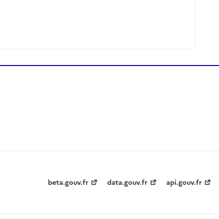
beta.gouv.fr
data.gouv.fr
api.gouv.fr