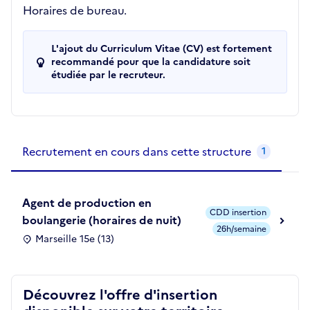
Horaires de bureau.
L'ajout du Curriculum Vitae (CV) est fortement
recommandé pour que la candidature soit
étudiée par le recruteur.
Recrutements de la structure
slide
1
of 1
Recrutement en cours dans cette structure
1
Agent de production en
CDD insertion
boulangerie (horaires de nuit)
26h/semaine
Marseille 15e (13)
Découvrez l'offre d'insertion