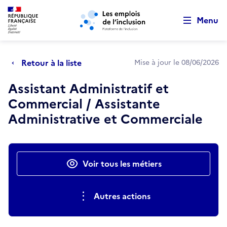
Retour au début de la page
Panneau de gestion des cookies
Aller au menu principal
Aller au contenu principal
Menu
Retour à la liste
Mise à jour le 08/06/2026
Assistant Administratif et
Commercial / Assistante
Administrative et Commerciale
Actions rapides
Voir tous les métiers
Autres actions