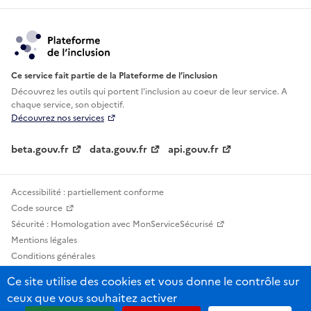
Ce service fait partie de la Plateforme de l’inclusion
Découvrez les outils qui portent l'inclusion au
coeur de leur service. A
chaque service, son objectif.
Découvrez nos services
beta.gouv.fr
data.gouv.fr
api.gouv.fr
Accessibilité : partiellement conforme
Code source
Sécurité : Homologation avec MonServiceSécurisé
Mentions légales
Conditions générales
Confidentialité
Ce site utilise des cookies et vous donne le contrôle sur
Statistiques, lexiques et indicateurs
ceux que vous souhaitez activer
Sauf mention contraire, tous les contenus de ce site sont sous licence