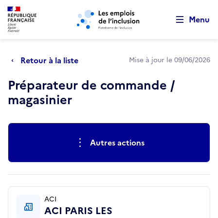
Retour au début de la page
Panneau de gestion des cookies
Aller au menu principal
Aller au contenu principal
Menu
Retour à la liste
Mise à jour le 09/06/2026
Préparateur de commande /
magasinier
Actions rapides
Autres actions
ACI
ACI PARIS LES