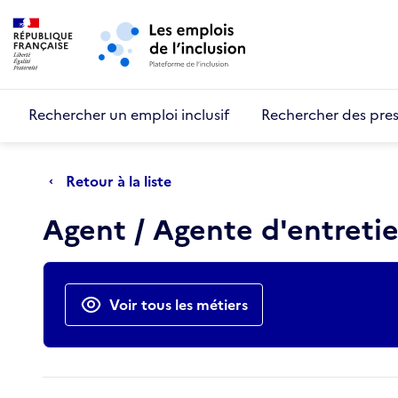
Retour au début de la page
Panneau de gestion des cookies
Aller au menu principal
Aller au contenu principal
Rechercher un emploi inclusif
Rechercher des pres
Retour à la liste
Agent / Agente d'entreti
Actions rapides
Voir tous les métiers