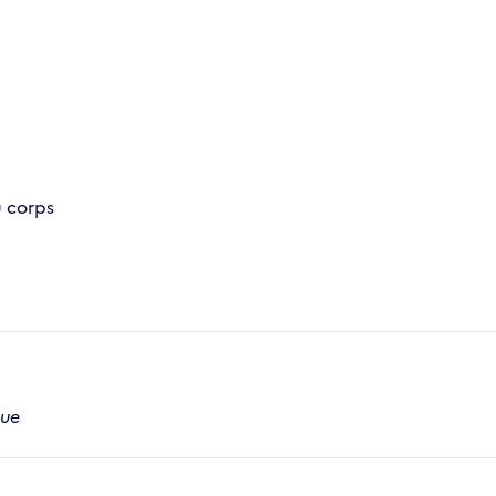
u corps
que