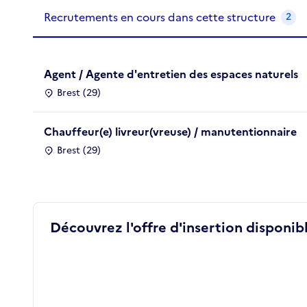
Recrutements de la structure
slide
1
of 1
Recrutements en cours dans cette structure
2
Agent / Agente d'entretien des espaces naturels
Brest (29)
Chauffeur(e) livreur(vreuse) / manutentionnaire
Brest (29)
Découvrez l'offre d'insertion disponibl