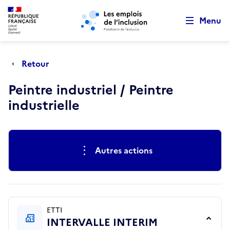
Retour au début de la page
Panneau de gestion des cookies
Aller au menu principal
Aller au contenu principal
Menu
Retour
Peintre industriel / Peintre
industrielle
Actions rapides
Autres actions
ETTI
INTERVALLE INTERIM