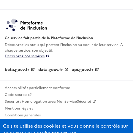
Ce service fait partie de la Plateforme de l’inclusion
Découvrez les outils qui portent l'inclusion au
coeur de leur service. A
chaque service, son objectif.
Découvrez nos services
beta.gouv.fr
data.gouv.fr
api.gouv.fr
Accessibilité : partiellement conforme
Code source
Sécurité : Homologation avec MonServiceSécurisé
Mentions légales
Conditions générales
Confidentialité
Ce site utilise des cookies et vous donne le contrôle sur
Statistiques, lexiques et indicateurs