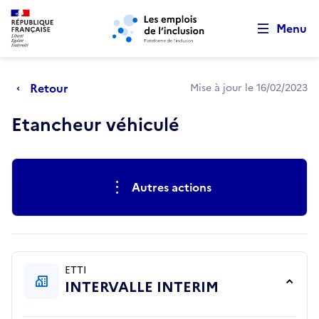
Retour au début de la page
Panneau de gestion des cookies
Aller au menu principal
Aller au contenu principal
Menu
Retour
Mise à jour le 16/02/2023
Etancheur véhiculé
Actions rapides
Autres actions
ETTI
INTERVALLE INTERIM