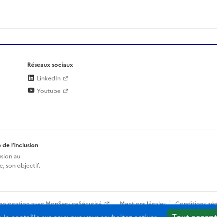
Réseaux sociaux
LinkedIn
Youtube
 de l’inclusion
usion au
, son objectif.
mologation avec MonServiceSécurisé
Mentions légales
Conditions gén