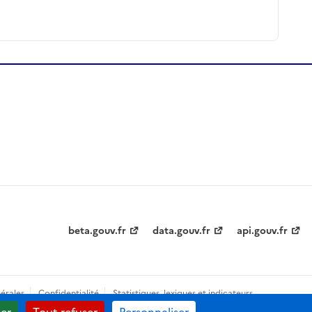
beta.gouv.fr
data.gouv.fr
api.gouv.fr
érales
Confidentialité
Statistiques, lexiques et indicateurs