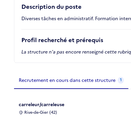
Description du poste
Diverses tâches en administratif. Formation inter
Profil recherché et prérequis
La structure n'a pas encore renseigné cette rubri
Recrutements de la structure
slide
1
of 1
Recrutement en cours dans cette structure
1
carreleur/carreleuse
Rive-de-Gier (42)