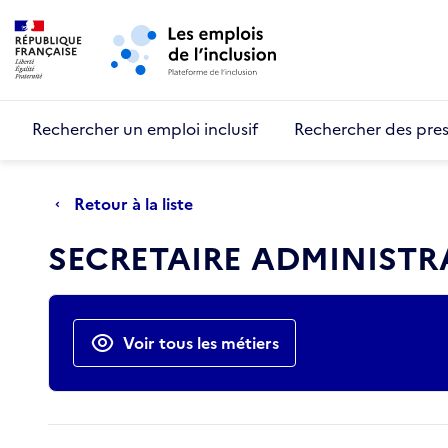
Retour au début de la page
Panneau de gestion des cookies
Aller au menu principal
Aller au contenu principal
Rechercher un emploi inclusif
Rechercher des pres
Retour à la liste
SECRETAIRE ADMINISTR
Actions rapides
Voir tous les métiers