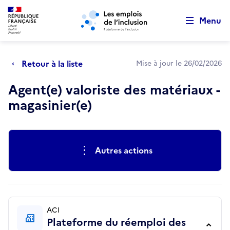
Retour au début de la page
Panneau de gestion des cookies
Aller au menu principal
Aller au contenu principal
Menu
Retour à la liste
Mise à jour le 26/02/2026
Agent(e) valoriste des matériaux -
magasinier(e)
Actions rapides
Autres actions
ACI
Plateforme du réemploi des