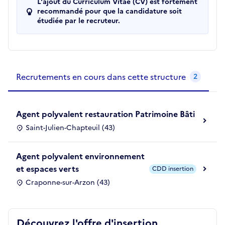
L'ajout du Curriculum Vitae (CV) est fortement
recommandé pour que la candidature soit
étudiée par le recruteur.
Recrutements de la structure
slide
1
of 1
Recrutements en cours dans cette structure
2
Agent polyvalent restauration Patrimoine Bâti
Saint-Julien-Chapteuil (43)
Agent polyvalent environnement
et espaces verts
CDD insertion
Craponne-sur-Arzon (43)
Découvrez l'offre d'insertion