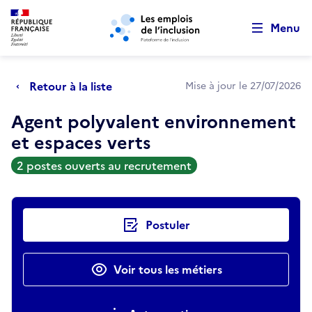
Retour au début de la page
Panneau de gestion des cookies
Aller au menu principal
Aller au contenu principal
Menu
Retour à la liste
Mise à jour le 27/07/2026
Agent polyvalent environnement
et espaces verts
2 postes ouverts au recrutement
Actions rapides
Postuler
Voir tous les métiers