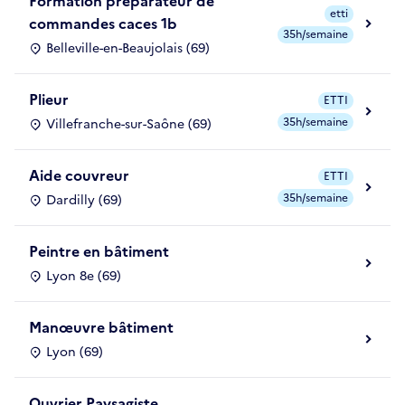
Formation préparateur de
etti
commandes caces 1b
35h/semaine
Belleville-en-Beaujolais (69)
Plieur
ETTI
35h/semaine
Villefranche-sur-Saône (69)
Aide couvreur
ETTI
35h/semaine
Dardilly (69)
Peintre en bâtiment
Lyon 8e (69)
Manœuvre bâtiment
Lyon (69)
Ouvrier Paysagiste