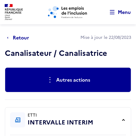
Retour au début de la page
Panneau de gestion des cookies
Aller au menu principal
Aller au contenu principal
Menu
Retour
Mise à jour le 22/08/2023
Canalisateur / Canalisatrice
Actions rapides
Autres actions
ETTI
INTERVALLE INTERIM