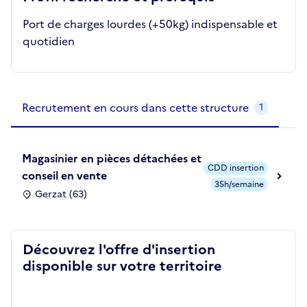
Port de charges lourdes (+50kg) indispensable et
quotidien
Recrutements de la structure
slide
1
of 1
Recrutement en cours dans cette structure
1
Magasinier en pièces détachées et
CDD insertion
conseil en vente
35h/semaine
Gerzat (63)
Découvrez l'offre d'insertion
disponible sur votre territoire