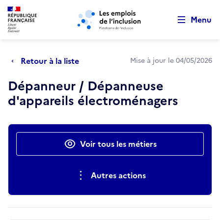
Retour au début de la page
Panneau de gestion des cookies
Aller au menu principal
Aller au contenu principal
Menu
Retour à la liste
Mise à jour le 04/05/2026
Dépanneur / Dépanneuse
d'appareils électroménagers
Actions rapides
Voir tous les métiers
Autres actions