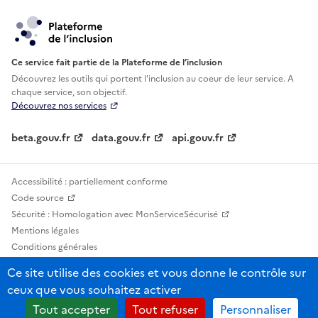
Ce service fait partie de la Plateforme de l’inclusion
Découvrez les outils qui portent l'inclusion au
coeur de leur service. A
chaque service, son objectif.
Découvrez nos services
beta.gouv.fr
data.gouv.fr
api.gouv.fr
Accessibilité : partiellement conforme
Code source
Sécurité : Homologation avec MonServiceSécurisé
Mentions légales
Conditions générales
Confidentialité
Ce site utilise des cookies et vous donne le contrôle sur
Statistiques, lexiques et indicateurs
ceux que vous souhaitez activer
Sauf mention contraire, tous les contenus de ce site sont sous licence
Tout accepter
Tout refuser
Personnaliser
etalab-2.0