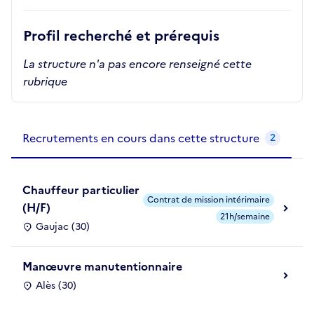
Profil recherché et prérequis
La structure n'a pas encore renseigné cette
rubrique
Recrutements de la structure
slide
1
of 1
Recrutements en cours dans cette structure
2
Chauffeur particulier
Contrat de mission intérimaire
(H/F)
21h/semaine
Gaujac (30)
Manœuvre manutentionnaire
Alès (30)