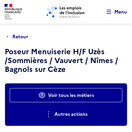
Retour au début de la page
Panneau de gestion des cookies
Aller au menu principal
Aller au contenu principal
Menu
Retour
Poseur Menuiserie H/F Uzès
/Sommières / Vauvert / Nîmes /
Bagnols sur Cèze
Actions rapides
Voir tous les métiers
Autres actions