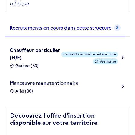
rubrique
Recrutements de la structure
slide
1
of 1
Recrutements en cours dans cette structure
2
Chauffeur particulier
Contrat de mission intérimaire
(H/F)
21h/semaine
Gaujac (30)
Manœuvre manutentionnaire
Alès (30)
Découvrez l'offre d'insertion
disponible sur votre territoire