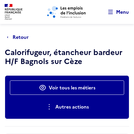
Retour au début de la page
Panneau de gestion des cookies
Aller au menu principal
Aller au contenu principal
Menu
Retour
Calorifugeur, étancheur bardeur
H/F Bagnols sur Cèze
Actions rapides
Voir tous les métiers
Autres actions