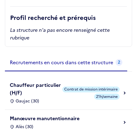
Profil recherché et prérequis
La structure n'a pas encore renseigné cette
rubrique
Recrutements de la structure
slide
1
of 1
Recrutements en cours dans cette structure
2
Chauffeur particulier
Contrat de mission intérimaire
(H/F)
21h/semaine
Gaujac (30)
Manœuvre manutentionnaire
Alès (30)