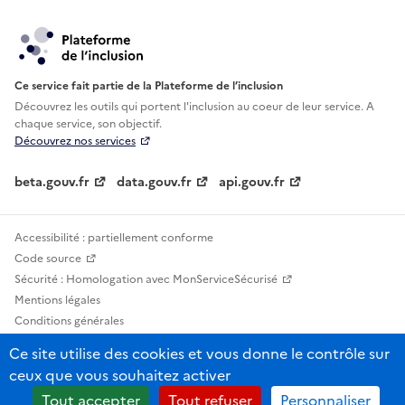
Ce service fait partie de la Plateforme de l’inclusion
Découvrez les outils qui portent l'inclusion au
coeur de leur service. A
chaque service, son objectif.
Découvrez nos services
beta.gouv.fr
data.gouv.fr
api.gouv.fr
Accessibilité : partiellement conforme
Code source
Sécurité : Homologation avec MonServiceSécurisé
Mentions légales
Conditions générales
Confidentialité
Ce site utilise des cookies et vous donne le contrôle sur
Statistiques, lexiques et indicateurs
ceux que vous souhaitez activer
Sauf mention contraire, tous les contenus de ce site sont sous licence
Tout accepter
Tout refuser
Personnaliser
etalab-2.0