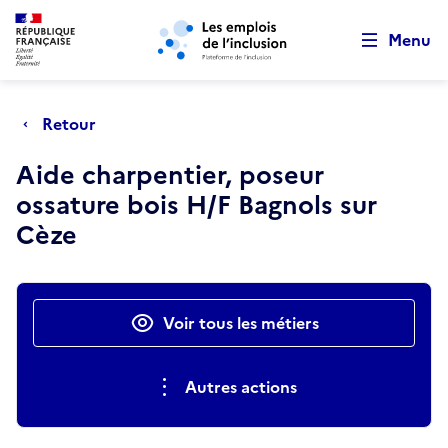
Retour au début de la page
Panneau de gestion des cookies
Aller au menu principal
Aller au contenu principal
Menu
Retour
Aide charpentier, poseur
ossature bois H/F Bagnols sur
Cèze
Actions rapides
Voir tous les métiers
Autres actions