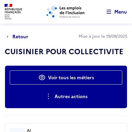
Retour au début de la page
Panneau de gestion des cookies
Aller au menu principal
Aller au contenu principal
Menu
Retour
Mise à jour le 19/09/2025
CUISINIER POUR COLLECTIVITE
Actions rapides
Voir tous les métiers
Autres actions
AI