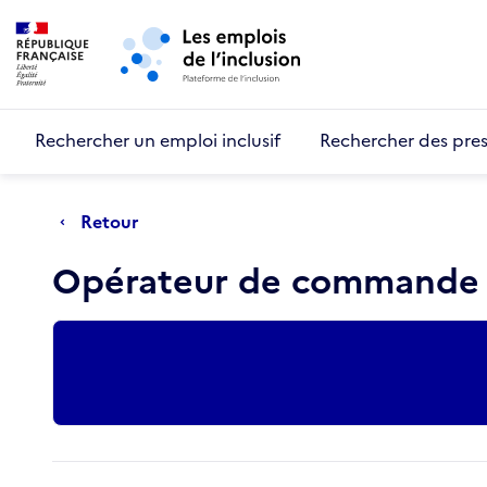
Retour au début de la page
Panneau de gestion des cookies
Aller au menu principal
Aller au contenu principal
Rechercher un emploi inclusif
Rechercher des pres
Retour
Opérateur de commande 
Actions rapides