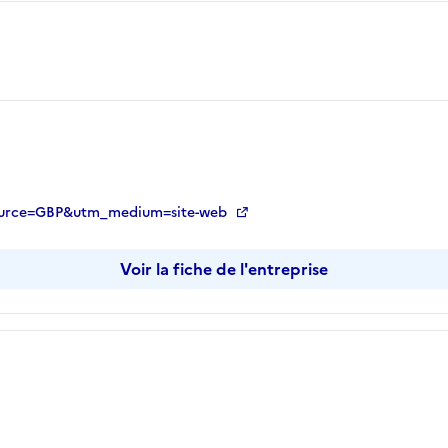
m_source=GBP&utm_medium=site-web
Voir la fiche de l'entreprise