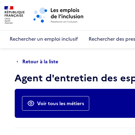
Retour au début de la page
Panneau de gestion des cookies
Aller au menu principal
Aller au contenu principal
Rechercher un emploi inclusif
Rechercher des pres
Retour à la liste
Agent d'entretien des es
Actions rapides
Voir tous les métiers