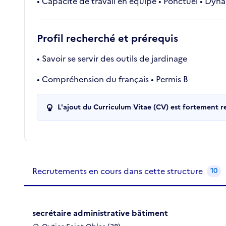
• Capacité de travail en équipe • Ponctuel • Dyn
Profil recherché et prérequis
• Savoir se servir des outils de jardinage
• Compréhension du français • Permis B
L'ajout du Curriculum Vitae (CV) est fortement 
Recrutements de la structure
slide
1
of 1
Recrutements en cours dans cette structure
10
secrétaire administrative bâtiment