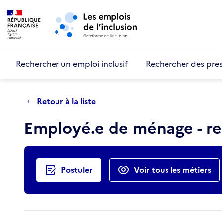
Retour au début de la page
Panneau de gestion des cookies
Aller au menu principal
Aller au contenu principal
Rechercher un emploi inclusif
Rechercher des pres
Retour à la liste
Employé.e de ménage - r
Actions rapides
Postuler
Voir tous les métiers