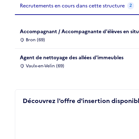
Recrutements de la structure
slide
1
of 1
Recrutements en cours dans cette structure
2
Accompagnant / Accompagnante d'élèves en situ
Bron (69)
Agent de nettoyage des allées d'immeubles
Vaulx-en-Velin (69)
Découvrez l'offre d'insertion disponibl