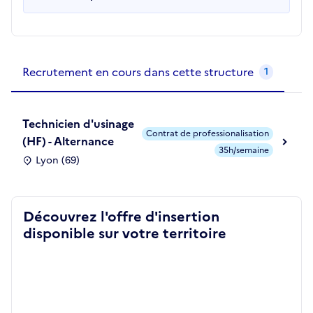
Recrutements de la structure
slide
1
of 1
Recrutement en cours dans cette structure
1
Technicien d'usinage
Contrat de professionalisation
(HF) - Alternance
35h/semaine
Lyon (69)
Découvrez l'offre d'insertion
disponible sur votre territoire