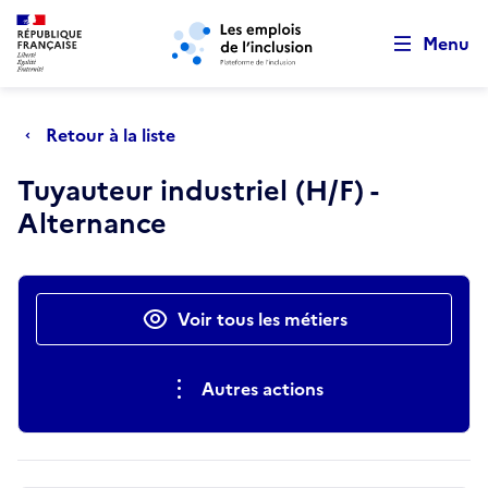
Retour au début de la page
Panneau de gestion des cookies
Aller au menu principal
Aller au contenu principal
Menu
Retour à la liste
Tuyauteur industriel (H/F) -
Alternance
Actions rapides
Voir tous les métiers
Autres actions