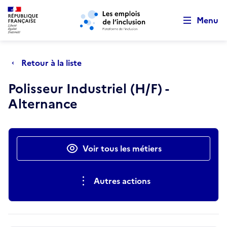
Retour au début de la page
Panneau de gestion des cookies
Aller au menu principal
Aller au contenu principal
Menu
Retour à la liste
Polisseur Industriel (H/F) -
Alternance
Actions rapides
Voir tous les métiers
Autres actions