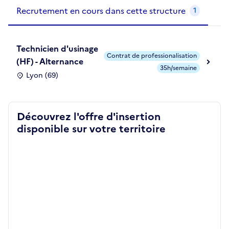
Recrutements de la structure
slide
1
of 1
Recrutement en cours dans cette structure
1
Technicien d'usinage
Contrat de professionalisation
(HF) - Alternance
35h/semaine
Lyon (69)
Découvrez l'offre d'insertion
disponible sur votre territoire