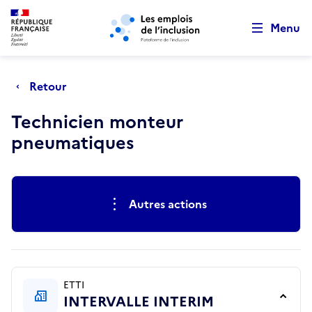
Retour au début de la page
Panneau de gestion des cookies
Aller au menu principal
Aller au contenu principal
Menu
Retour
Technicien monteur
pneumatiques
Actions rapides
Autres actions
ETTI
INTERVALLE INTERIM