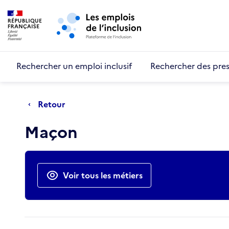
Retour au début de la page
Panneau de gestion des cookies
Aller au menu principal
Aller au contenu principal
Rechercher un emploi inclusif
Rechercher des pres
Retour
Maçon
Actions rapides
Voir tous les métiers