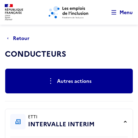
Retour au début de la page
Panneau de gestion des cookies
Aller au menu principal
Aller au contenu principal
Menu
Retour
CONDUCTEURS
Actions rapides
Autres actions
ETTI
INTERVALLE INTERIM