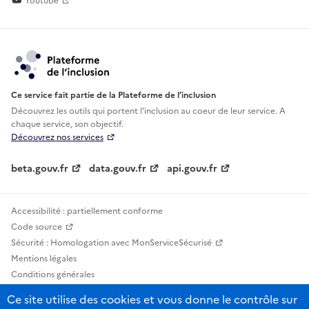
Youtube
Ce service fait partie de la Plateforme de l’inclusion
Découvrez les outils qui portent l'inclusion au
coeur de leur service. A
chaque service, son objectif.
Découvrez nos services
beta.gouv.fr
data.gouv.fr
api.gouv.fr
Accessibilité : partiellement conforme
Code source
Sécurité : Homologation avec MonServiceSécurisé
Mentions légales
Conditions générales
Confidentialité
Ce site utilise des cookies et vous donne le contrôle sur
Statistiques, lexiques et indicateurs