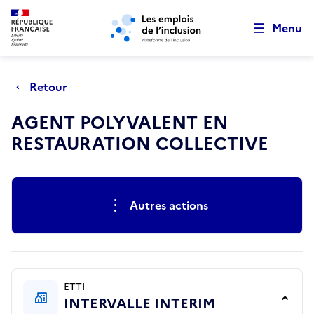
Retour au début de la page
Panneau de gestion des cookies
Aller au menu principal
Aller au contenu principal
Menu
Retour
AGENT POLYVALENT EN
RESTAURATION COLLECTIVE
Actions rapides
Autres actions
ETTI
INTERVALLE INTERIM