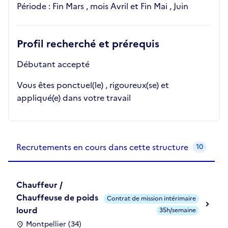
Période : Fin Mars , mois Avril et Fin Mai , Juin
Profil recherché et prérequis
Débutant accepté
Vous êtes ponctuel(le) , rigoureux(se) et
appliqué(e) dans votre travail
Recrutements de la structure
slide
1
of 1
Recrutements en cours dans cette structure
10
Chauffeur /
Chauffeuse de poids
Contrat de mission intérimaire
lourd
35h/semaine
Montpellier (34)