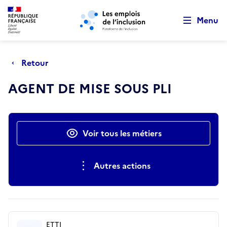
Retour au début de la page
Panneau de gestion des cookies
Aller au menu principal
Aller au contenu principal
Menu
Retour
AGENT DE MISE SOUS PLI
Actions rapides
Voir tous les métiers
Autres actions
ETTI