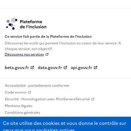
Ce service fait partie de la Plateforme de l’inclusion
Découvrez les outils qui portent l'inclusion au
coeur de leur service. A
chaque service, son objectif.
Découvrez nos services
beta.gouv.fr
data.gouv.fr
api.gouv.fr
Accessibilité : partiellement conforme
Code source
Sécurité : Homologation avec MonServiceSécurisé
Mentions légales
Conditions générales
Confidentialité
Ce site utilise des cookies et vous donne le contrôle sur
Statistiques, lexiques et indicateurs
ceux que vous souhaitez activer