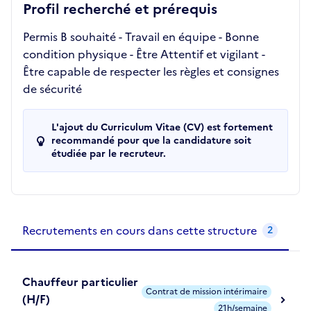
Profil recherché et prérequis
Permis B souhaité - Travail en équipe - Bonne
condition physique - Être Attentif et vigilant -
Être capable de respecter les règles et consignes
de sécurité
L'ajout du Curriculum Vitae (CV) est fortement
recommandé pour que la candidature soit
étudiée par le recruteur.
Recrutements de la structure
slide
1
of 1
Recrutements en cours dans cette structure
2
Chauffeur particulier
Contrat de mission intérimaire
(H/F)
21h/semaine