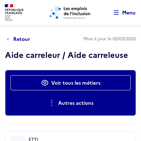
Retour au début de la page
Panneau de gestion des cookies
Aller au menu principal
Aller au contenu principal
Menu
Retour
Mise à jour le 05/03/2025
Aide carreleur / Aide carreleuse
Actions rapides
Voir tous les métiers
Autres actions
ETTI