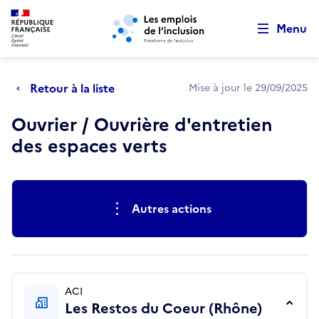
Retour au début de la page
Panneau de gestion des cookies
Aller au menu principal
Aller au contenu principal
Menu
Retour à la liste
Mise à jour le 29/09/2025
Ouvrier / Ouvrière d'entretien
des espaces verts
Actions rapides
Autres actions
ACI
Les Restos du Coeur (Rhône)