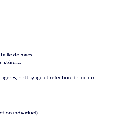
aille de haies...
en stères…
tagères, nettoyage et réfection de locaux...
tion individuel)