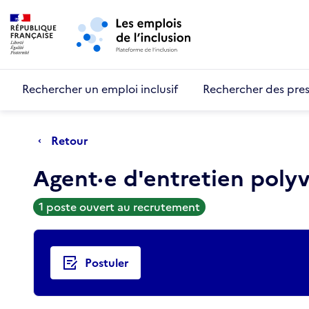
Retour au début de la page
Panneau de gestion des cookies
Aller au menu principal
Aller au contenu principal
Rechercher un emploi inclusif
Rechercher des pres
Retour
Agent·e d'entretien polyv
1 poste ouvert au recrutement
Actions rapides
Postuler