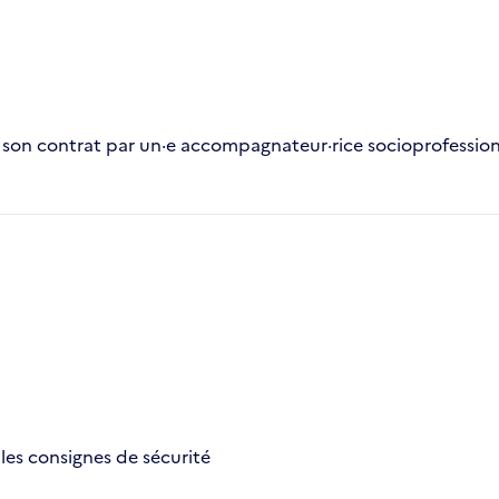
e son contrat par un·e accompagnateur·rice socioprofessio
les consignes de sécurité