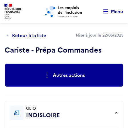
Retour au début de la page
Panneau de gestion des cookies
Aller au menu principal
Aller au contenu principal
Menu
Retour à la liste
Mise à jour le 22/05/2025
Cariste - Prépa Commandes
Actions rapides
Autres actions
GEIQ
INDISLOIRE