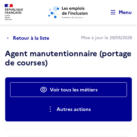
Retour au début de la page
Panneau de gestion des cookies
Aller au menu principal
Aller au contenu principal
Menu
Retour à la liste
Mise à jour le 29/05/2026
Agent manutentionnaire (portage
de courses)
Actions rapides
Voir tous les métiers
Autres actions