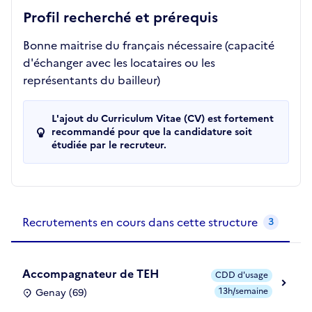
Profil recherché et prérequis
Bonne maitrise du français nécessaire (capacité
d'échanger avec les locataires ou les
représentants du bailleur)
L'ajout du Curriculum Vitae (CV) est fortement
recommandé pour que la candidature soit
étudiée par le recruteur.
Recrutements de la structure
slide
1
of 1
Recrutements en cours dans cette structure
3
Accompagnateur de TEH
CDD d'usage
13h/semaine
Genay (69)