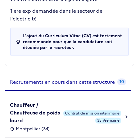
1 ere exp demandée dans le secteur de
l'electricité
L'ajout du Curriculum Vitae (CV) est fortement
recommandé pour que la candidature soit
étudiée par le recruteur.
Recrutements de la structure
slide
1
of 1
Recrutements en cours dans cette structure
10
Chauffeur /
Chauffeuse de poids
Contrat de mission intérimaire
lourd
35h/semaine
Montpellier (34)