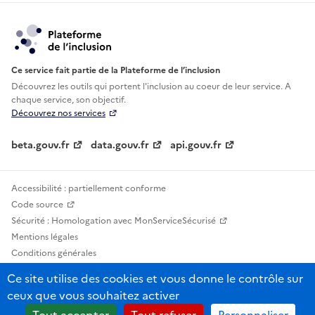
Ce service fait partie de la Plateforme de l’inclusion
Découvrez les outils qui portent l'inclusion au
coeur de leur service. A
chaque service, son objectif.
Découvrez nos services
beta.gouv.fr
data.gouv.fr
api.gouv.fr
Accessibilité : partiellement conforme
Code source
Sécurité : Homologation avec MonServiceSécurisé
Mentions légales
Conditions générales
Confidentialité
Ce site utilise des cookies et vous donne le contrôle sur
Statistiques, lexiques et indicateurs
ceux que vous souhaitez activer
Sauf mention contraire, tous les contenus de ce site sont sous licence