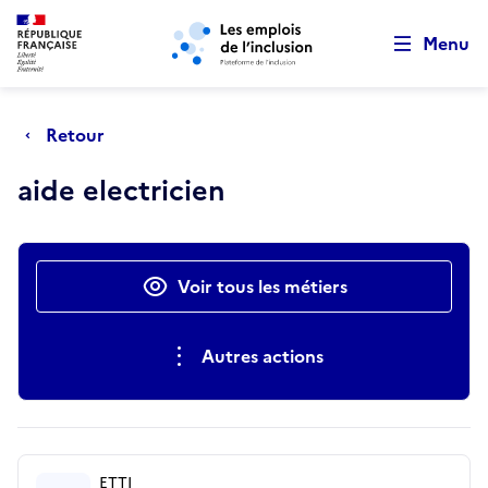
Retour au début de la page
Panneau de gestion des cookies
Aller au menu principal
Aller au contenu principal
Menu
Retour
aide electricien
Actions rapides
Voir tous les métiers
Autres actions
ETTI