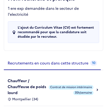
1 ere exp demandée dans le secteur de
l'electricité
L'ajout du Curriculum Vitae (CV) est fortement
recommandé pour que la candidature soit
étudiée par le recruteur.
Recrutements de la structure
slide
1
of 1
Recrutements en cours dans cette structure
10
Chauffeur /
Chauffeuse de poids
Contrat de mission intérimaire
lourd
35h/semaine
Montpellier (34)