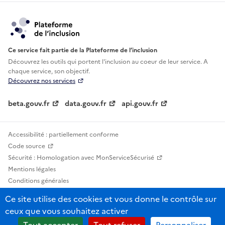
Ce service fait partie de la Plateforme de l’inclusion
Découvrez les outils qui portent l'inclusion au
coeur de leur service. A
chaque service, son objectif.
Découvrez nos services
beta.gouv.fr
data.gouv.fr
api.gouv.fr
Accessibilité : partiellement conforme
Code source
Sécurité : Homologation avec MonServiceSécurisé
Mentions légales
Conditions générales
Confidentialité
Ce site utilise des cookies et vous donne le contrôle sur
Statistiques, lexiques et indicateurs
ceux que vous souhaitez activer
Sauf mention contraire, tous les contenus de ce site sont sous licence