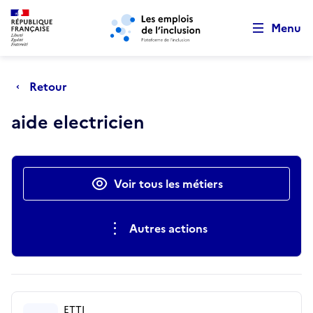
Retour au début de la page
Panneau de gestion des cookies
Aller au menu principal
Aller au contenu principal
Menu
Retour
aide electricien
Actions rapides
Voir tous les métiers
Autres actions
ETTI