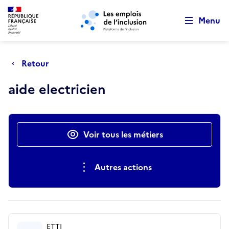
Retour au début de la page
Panneau de gestion des cookies
Aller au menu principal
Aller au contenu principal
Menu
Retour
aide electricien
Actions rapides
Voir tous les métiers
Autres actions
ETTI