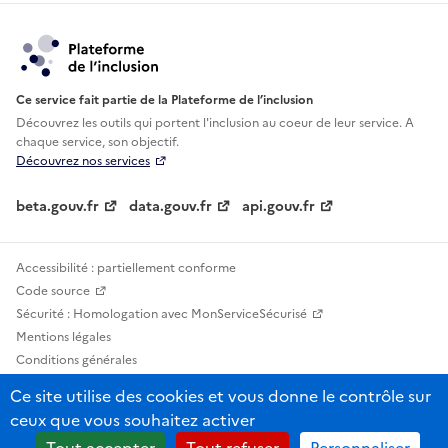
Ce service fait partie de la Plateforme de l’inclusion
Découvrez les outils qui portent l'inclusion au
coeur de leur service. A
chaque service, son objectif.
Découvrez nos services
beta.gouv.fr
data.gouv.fr
api.gouv.fr
Accessibilité : partiellement conforme
Code source
Sécurité : Homologation avec MonServiceSécurisé
Mentions légales
Conditions générales
Confidentialité
Ce site utilise des cookies et vous donne le contrôle sur
Statistiques, lexiques et indicateurs
ceux que vous souhaitez activer
Sauf mention contraire, tous les contenus de ce site sont sous licence