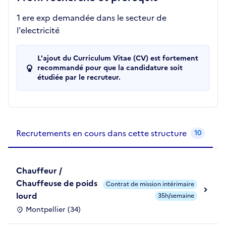
1 ere exp demandée dans le secteur de
l'electricité
L'ajout du Curriculum Vitae (CV) est fortement
recommandé pour que la candidature soit
étudiée par le recruteur.
Recrutements de la structure
slide
1
of 1
Recrutements en cours dans cette structure
10
Chauffeur /
Chauffeuse de poids
Contrat de mission intérimaire
lourd
35h/semaine
Montpellier (34)